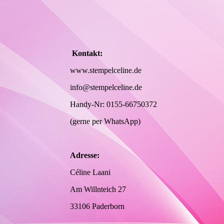
Kontakt:
www.stempelceline.de
info@stempelceline.de
Handy-Nr: 0155-66750372
(gerne per WhatsApp)
Adresse:
Céline Laani
Am Willnteich 27
33106 Paderborn