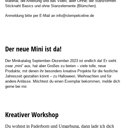
Material, die Anleitung und das Video, aber OHNE die Stanzformen
Sticknaht Basics und ohne Stanzelemente (Blümchen).
Anmeldung bitte per E-Mail an info@stempelceline.de
Workshop2go_Rustikaler Organizer_zweite
Der neue Mini ist da!
Der Minikatalog September–Dezember 2023 ist endlich da! Er sieht
zwar „mini“ aus, hat aber Großes zu bieten – viele tolle, neue
Produkte, mit denen ihr besonders kreative Projekte für die festliche
Jahreszeit gestalten könnt – zu Halloween, Weihnachten und für
andere Anlässe. Möchtest du einen Exemplar bekommen, melde dich
gerne bei mir.
Kreativer Workshop
Du wohnst in Paderborn und Umgebung, dann lade ich dich