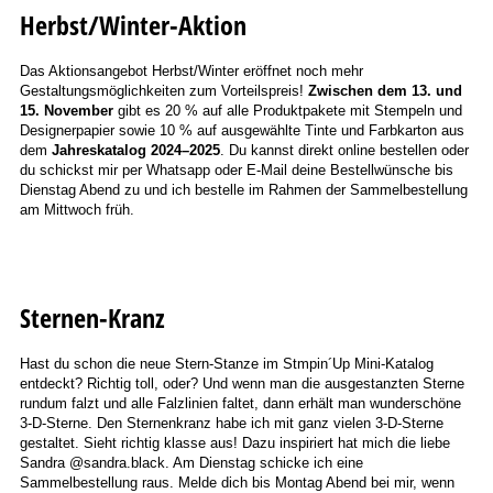
Herbst/Winter-Aktion
Das Aktionsangebot Herbst/Winter eröffnet noch mehr
Gestaltungsmöglichkeiten zum Vorteilspreis!
Zwischen dem 13. und
15. November
gibt es 20 % auf alle Produktpakete mit Stempeln und
Designerpapier sowie 10 % auf ausgewählte Tinte und Farbkarton aus
dem
Jahreskatalog 2024–2025
. Du kannst direkt online bestellen oder
du schickst mir per Whatsapp oder E-Mail deine Bestellwünsche bis
Dienstag Abend zu und ich bestelle im Rahmen der Sammelbestellung
am Mittwoch früh.
Sternen-Kranz
Hast du schon die neue Stern-Stanze im Stmpin´Up Mini-Katalog
entdeckt? Richtig toll, oder? Und wenn man die ausgestanzten Sterne
rundum falzt und alle Falzlinien faltet, dann erhält man wunderschöne
3-D-Sterne. Den Sternenkranz habe ich mit ganz vielen 3-D-Sterne
gestaltet. Sieht richtig klasse aus! Dazu inspiriert hat mich die liebe
Sandra @sandra.black. Am Dienstag schicke ich eine
Sammelbestellung raus. Melde dich bis Montag Abend bei mir, wenn