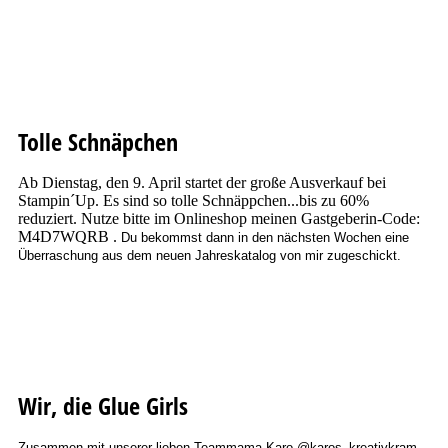
Tolle Schnäpchen
Ab Dienstag, den 9. April startet der große Ausverkauf bei
Stampin´Up. Es sind so tolle Schnäppchen...bis zu 60%
reduziert. Nutze bitte im Onlineshop meinen Gastgeberin-Code:
M4D7WQRB .
Du bekommst dann in den nächsten Wochen eine
Überraschung aus dem neuen Jahreskatalog von mir zugeschickt.
Wir, die Glue Girls
Zusammen mit unserer lieben Teammama Karo @karos_kreativkram