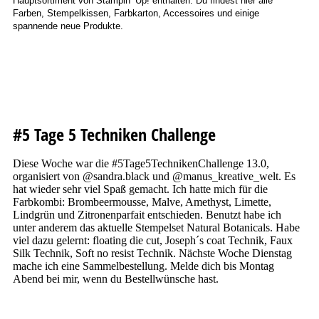
Hauptsortiment von Stampin’ Up! enthalten. Du findest hier alle
Farben, Stempelkissen, Farbkarton, Accessoires und einige
spannende neue Produkte.
20250412_105812
20250412_105847
#5 Tage 5 Techniken Challenge
Diese Woche war die #5Tage5TechnikenChallenge 13.0,
organisiert von @sandra.black und @manus_kreative_welt. Es
hat wieder sehr viel Spaß gemacht. Ich hatte mich für die
Farbkombi: Brombeermousse, Malve, Amethyst, Limette,
Lindgrün und Zitronenparfait entschieden. Benutzt habe ich
unter anderem das aktuelle Stempelset Natural Botanicals. Habe
viel dazu gelernt: floating die cut, Joseph´s coat Technik, Faux
Silk Technik, Soft no resist Technik. Nächste Woche Dienstag
mache ich eine Sammelbestellung. Melde dich bis Montag
Abend bei mir, wenn du Bestellwünsche hast.