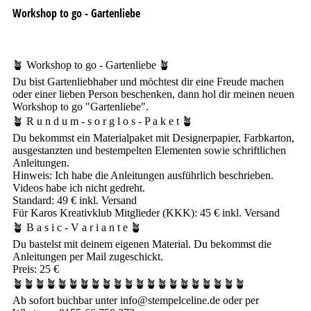
Workshop to go - Gartenliebe
🪴 Workshop to go - Gartenliebe 🪴
Du bist Gartenliebhaber und möchtest dir eine Freude machen
oder einer lieben Person beschenken, dann hol dir meinen neuen
Workshop to go "Gartenliebe".
🪴 R u n d u m - s o r g l o s - P a k e t 🪴
Du bekommst ein Materialpaket mit Designerpapier, Farbkarton,
ausgestanzten und bestempelten Elementen sowie schriftlichen
Anleitungen.
Hinweis: Ich habe die Anleitungen ausführlich beschrieben.
Videos habe ich nicht gedreht.
Standard: 49 € inkl. Versand
Für Karos Kreativklub Mitglieder (KKK): 45 € inkl. Versand
🪴 B a s i c - V a r i a n t e 🪴
Du bastelst mit deinem eigenen Material. Du bekommst die
Anleitungen per Mail zugeschickt.
Preis: 25 €
🪴🪴🪴🪴🪴🪴🪴🪴🪴🪴🪴🪴🪴🪴🪴🪴🪴🪴🪴🪴🪴
Ab sofort buchbar unter info@stempelceline.de oder per